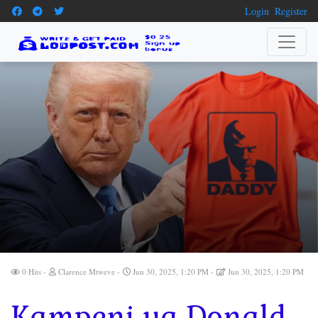
Login
Register
0 Hits
Clarence Mtweve
Jun 30, 2025, 1:20 PM
Jun 30, 2025, 1:20 PM
Kampeni ya Donald