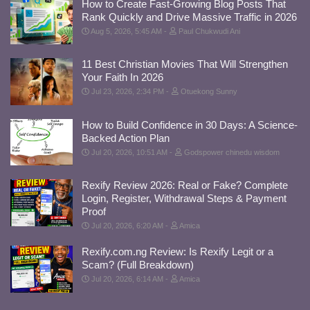
How to Create Fast-Growing Blog Posts That
Rank Quickly and Drive Massive Traffic in 2026
Aug 5, 2026, 5:45 AM
Paul Chukwudi Ani
11 Best Christian Movies That Will Strengthen
Your Faith In 2026
Jul 23, 2026, 2:34 PM
Otuekong Sunny
How to Build Confidence in 30 Days: A Science-
Backed Action Plan
Jul 20, 2026, 10:51 AM
Godspower chinedu wisdom
Rexify Review 2026: Real or Fake? Complete
Login, Register, Withdrawal Steps & Payment
Proof
Jul 20, 2026, 6:20 AM
Amica
Rexify.com.ng Review: Is Rexify Legit or a
Scam? (Full Breakdown)
Jul 20, 2026, 6:14 AM
Amica