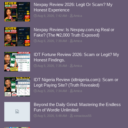
Nexpay Review 2026: Legit Or Scam? My
Honest Experience
Aug 6, 2026, 7:42 AM
Amica
Nexpay Review: Is Nexpay.com.ng Real or
Fake? (The ₦2,000 Truth Exposed)
Aug 6, 2026, 7:39 AM
Amica
IDT Fortune Review 2026: Scam or Legit? My
Honest Findings.
Aug 5, 2026, 7:35 AM
Amica
IDT Nigeria Review (idtnigeria.com): Scam or
Legit Paying Site? (Truth Revealed)
Aug 5, 2026, 7:34 AM
Amica
Beyond the Daily Grind: Mastering the Endless
Fun of Wordle Unlimited
Aug 5, 2026, 5:48 AM
xenacious55