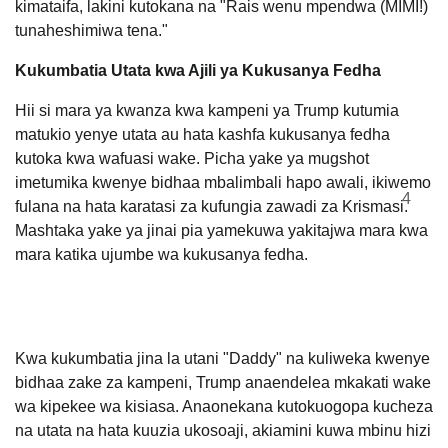
kimataifa, lakini kutokana na "Rais wenu mpendwa (MIMI!)
tunaheshimiwa tena."
Kukumbatia Utata kwa Ajili ya Kukusanya Fedha
Hii si mara ya kwanza kwa kampeni ya Trump kutumia
matukio yenye utata au hata kashfa kukusanya fedha
kutoka kwa wafuasi wake.
Picha yake ya mugshot
imetumika kwenye bidhaa mbalimbali hapo awali, ikiwemo
4
fulana na hata karatasi za kufungia zawadi za Krismasi.
Mashtaka yake ya jinai pia yamekuwa yakitajwa mara kwa
mara katika ujumbe wa kukusanya fedha.
Kwa kukumbatia jina la utani "Daddy" na kuliweka kwenye
bidhaa zake za kampeni, Trump anaendelea mkakati wake
wa kipekee wa kisiasa. Anaonekana kutokuogopa kucheza
na utata na hata kuuzia ukosoaji, akiamini kuwa mbinu hizi