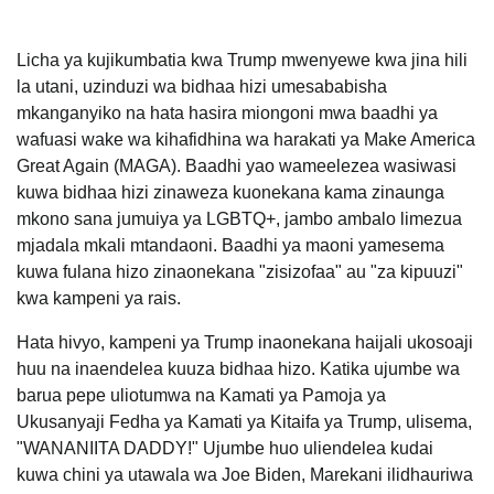
Licha ya kujikumbatia kwa Trump mwenyewe kwa jina hili
la utani, uzinduzi wa bidhaa hizi umesababisha
mkanganyiko na hata hasira miongoni mwa baadhi ya
wafuasi wake wa kihafidhina wa harakati ya Make America
Great Again (MAGA). Baadhi yao wameelezea wasiwasi
kuwa bidhaa hizi zinaweza kuonekana kama zinaunga
mkono sana jumuiya ya LGBTQ+, jambo ambalo limezua
mjadala mkali mtandaoni. Baadhi ya maoni yamesema
kuwa fulana hizo zinaonekana "zisizofaa" au "za kipuuzi"
kwa kampeni ya rais.
Hata hivyo, kampeni ya Trump inaonekana haijali ukosoaji
huu na inaendelea kuuza bidhaa hizo. Katika ujumbe wa
barua pepe uliotumwa na Kamati ya Pamoja ya
Ukusanyaji Fedha ya Kamati ya Kitaifa ya Trump, ulisema,
"WANANIITA DADDY!" Ujumbe huo uliendelea kudai
kuwa chini ya utawala wa Joe Biden, Marekani ilidhauriwa