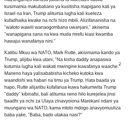
kusimamia makubaliano ya kusitisha mapigano kati ya
Israel na Iran, Trump alitumia lugha kali kueleza
kufadhaika kwake na nchi hizo mbili. Alizifananisha na
"watoto wawili wanaogombana uwanjani," akisema
"wanapigana sana na kwa muda mrefu kiasi kwamba
hawajui wanafanya nini."
Katibu Mkuu wa NATO, Mark Rutte, akisimama kando ya
Trump, alijibu kwa utani, "Na kisha daddy anapaswa
2
kutumia lugha kali wakati mwingine kuwafanya waache."
Maneno haya yalisababisha kicheko kutoka kwa
waandishi wa habari na timu ya Trump. Hata baada ya
hapo, Rutte alijaribu kufafanua kuwa hakumwita Trump
"daddy" kibinafsi, bali alitumia neno hilo kurejelea jinsi
baadhi ya nchi za Ulaya zinavyoiona Marekani ndani ya
muungano wa NATO, kama mtoto mdogo anavyomuuliza
baba yake, "Baba, bado utakaa nasi?"