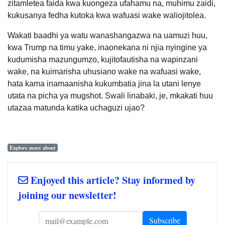
zitamletea faida kwa kuongeza ufahamu na, muhimu zaidi,
kukusanya fedha kutoka kwa wafuasi wake waliojitolea.
Wakati baadhi ya watu wanashangazwa na uamuzi huu,
kwa Trump na timu yake, inaonekana ni njia nyingine ya
kudumisha mazungumzo, kujitofautisha na wapinzani
wake, na kuimarisha uhusiano wake na wafuasi wake,
hata kama inamaanisha kukumbatia jina la utani lenye
utata na picha ya mugshot. Swali linabaki, je, mkakati huu
utazaa matunda katika uchaguzi ujao?
Explore more about
Enjoyed this article? Stay informed by
joining our newsletter!