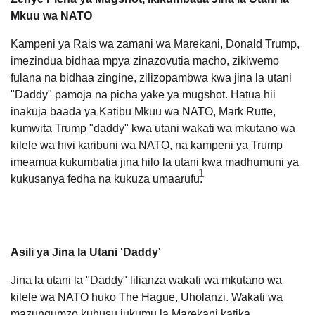
Mkuu wa NATO
Kampeni ya Rais wa zamani wa Marekani, Donald Trump,
imezindua bidhaa mpya zinazovutia macho, zikiwemo
fulana na bidhaa zingine, zilizopambwa kwa jina la utani
"Daddy" pamoja na picha yake ya mugshot.
Hatua hii
inakuja baada ya Katibu Mkuu wa NATO, Mark Rutte,
kumwita Trump "daddy" kwa utani wakati wa mkutano wa
kilele wa hivi karibuni wa NATO, na kampeni ya Trump
imeamua kukumbatia jina hilo la utani kwa madhumuni ya
1
kukusanya fedha na kukuza umaarufu.
Asili ya Jina la Utani 'Daddy'
Jina la utani la "Daddy" lilianza wakati wa mkutano wa
kilele wa NATO huko The Hague, Uholanzi. Wakati wa
mazungumzo kuhusu jukumu la Marekani katika