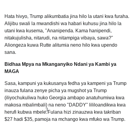
Hata hivyo, Trump alikumbatia jina hilo la utani kwa furaha.
Alijibu swali la mwandishi wa habari kuhusu jina hilo la
utani kwa kusema, "Ananipenda. Kama hanipendi,
nitakujulisha, nitarudi, na nitampiga vibaya, sawa?"
Aliongeza kuwa Rutte alitumia neno hilo kwa upendo
sana.
Bidhaa Mpya na Mkanganyiko Ndani ya Kambi ya
MAGA
Sasa, kampuni ya kukusanya fedha ya kampeni ya Trump
inauza fulana zenye picha ya mugshot ya Trump
(iliyochukuliwa huko Georgia ambapo anatuhumiwa kwa
makosa mbalimbali) na neno "DADDY" lililoandikwa kwa
3
herufi kubwa mbele.
Fulana hizi zinauzwa kwa takriban
$27 hadi $35, pamoja na mchango kwa mfuko wa Trump.